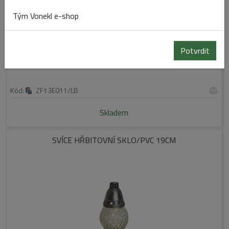
Tým Vonekl e-shop
Potvrdit
Kód:
ZF13E011/LB
Skladem
SVÍCE HŘBITOVNÍ SKLO/PVC 19CM