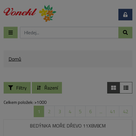
Domů
Filtry
Řazení
Celkem položek: >1000
1
2
3
4
5
6
...
41
42
BEDÝNKA MOŘE DŘEVO 11X8V8CM