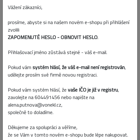
Vážení zákazníci,
Výprodej
prosíme, abyste si na našem novém e-shopu při přihlášení
zvolili
ZAPOMENUTÉ HESLO - OBNOVIT HESLO
.
Přihlašovací jméno zůstává stejné - váš e-mail.
Pokud vám
systém hlásí, že váš e-mail není registrován
,
udělejte prosím své firmě novou registraci.
Kód:
ZF13E011/LG
Pokud vám systém hlásí, že
vaše IČO je již v registru
,
Skladem
zavolejte na 604491456 nebo napište na
alena.putnova@vonekl.cz,
AROMALAMPA V10X9CM SV.MODRÁ
společně to doladíme.
Děkujeme za spolupráci a věříme,
Výprodej
že se Vám v tomto novém e-shopu bude lépe nakupovat.