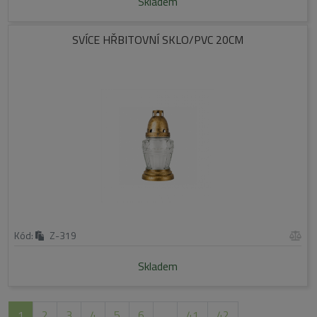
Skladem
SVÍCE HŘBITOVNÍ SKLO/PVC 20CM
Kód:
Z-319
Skladem
1
2
3
4
5
6
...
41
42