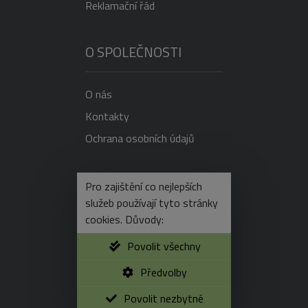
Reklamační řád
O SPOLEČNOSTI
O nás
Kontakty
Ochrana osobních údajů
NEVÍTE SI RADY?
Pro zajištění co nejlepších
služeb používají tyto stránky
cookies. Důvody:
+420 725 596 750
Povolit všechny
e-shop@vonekl.cz
Předvolby
www.vonekl.cz
Povolit nezbytné