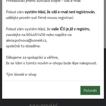
Přihlašovací jméno zůstává stejné - váš e-mail.
Pokud vám
systém hlásí, že váš e-mail není registrován
,
Parametry
udělejte prosím své firmě novou registraci.
Barva
Pokud vám systém hlásí, že
vaše IČO je již v registru
,
červená
zavolejte na 604491456 nebo napište na
alena.putnova@vonekl.cz,
společně to doladíme.
Děkujeme za spolupráci a věříme,
OTEVÍRACÍ DOBA
že se Vám v tomto novém e-shopu bude lépe nakupovat.
Tým Vonekl e-shop
Po-Pá 6:00 - 19:00
So 6:00 - 14:00
Ne 8:00 - 14:00
Potvrdit