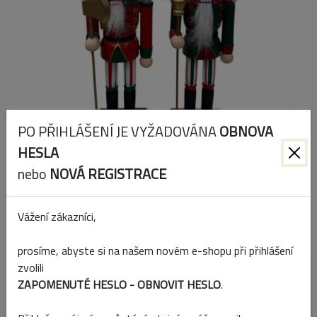
PO PŘIHLÁŠENÍ JE VYŽADOVÁNA
OBNOVA
HESLA
nebo
NOVÁ REGISTRACE
Kód produktu:
HK513/5
Vážení zákazníci,
EAN:
90017568
prosíme, abyste si na našem novém e-shopu při přihlášení
Přidat k porovnání
zvolili
ZAPOMENUTÉ HESLO - OBNOVIT HESLO
.
Skladem
Prodejny