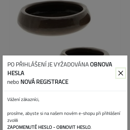
PO PŘIHLÁŠENÍ JE VYŽADOVÁNA
OBNOVA
HESLA
nebo
NOVÁ REGISTRACE
Vážení zákazníci,
Kód produktu:
912505121
prosíme, abyste si na našem novém e-shopu při přihlášení
EAN:
8720719412209
zvolili
ZAPOMENUTÉ HESLO - OBNOVIT HESLO
.