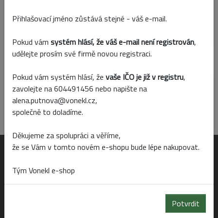
Přidat k porovnání
Přihlašovací jméno zůstává stejné - váš e-mail.
Skladem
Prodejny
Pokud vám
systém hlásí, že váš e-mail není registrován
,
udělejte prosím své firmě novou registraci.
Popis produktu
Parametry
Pokud vám systém hlásí, že
vaše IČO je již v registru
,
zavolejte na 604491456 nebo napište na
Sada 2 keramických misek.
alena.putnova@vonekl.cz,
průměr: 32 cm
společně to doladíme.
výška: 12 cm
Děkujeme za spolupráci a věříme,
že se Vám v tomto novém e-shopu bude lépe nakupovat.
OTEVÍRACÍ DOBA
Tým Vonekl e-shop
Po-Pá 6:00 - 19:00
Potvrdit
So 6:00 - 14:00