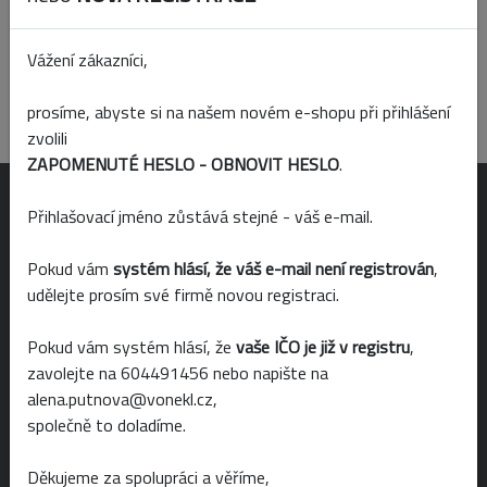
Vážení zákazníci,
prosíme, abyste si na našem novém e-shopu při přihlášení
Produkt nenalezen
zvolili
ZAPOMENUTÉ HESLO - OBNOVIT HESLO
.
OTEVÍRACÍ DOBA
Přihlašovací jméno zůstává stejné - váš e-mail.
Pokud vám
systém hlásí, že váš e-mail není registrován
,
Po-Pá 6:00 - 19:00
udělejte prosím své firmě novou registraci.
So 6:00 - 14:00
Pokud vám systém hlásí, že
vaše IČO je již v registru
,
Ne 8:00 - 14:00
zavolejte na 604491456 nebo napište na
alena.putnova@vonekl.cz,
společně to doladíme.
NAKUPOVÁNÍ
Děkujeme za spolupráci a věříme,