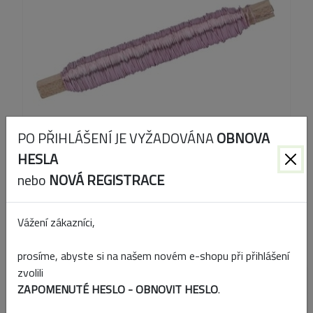
PO PŘIHLÁŠENÍ JE VYŽADOVÁNA
OBNOVA
HESLA
nebo
NOVÁ REGISTRACE
Kód produktu:
120702050000
Vážení zákazníci,
EAN:
4017176500483
prosíme, abyste si na našem novém e-shopu při přihlášení
zvolili
Přidat k porovnání
ZAPOMENUTÉ HESLO - OBNOVIT HESLO
.