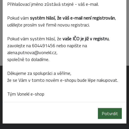
Skladem
Prodejny
Přihlašovací jméno zůstává stejné - váš e-mail.
Pokud vám
systém hlásí, že váš e-mail není registrován
,
Parametry
udělejte prosím své firmě novou registraci.
Pokud vám systém hlásí, že
vaše IČO je již v registru
,
Barva
zavolejte na 604491456 nebo napište na
růžová
alena.putnova@vonekl.cz,
společně to doladíme.
Děkujeme za spolupráci a věříme,
OTEVÍRACÍ DOBA
že se Vám v tomto novém e-shopu bude lépe nakupovat.
Tým Vonekl e-shop
Po-Pá 6:00 - 19:00
So 6:00 - 14:00
Potvrdit
Ne 8:00 - 14:00