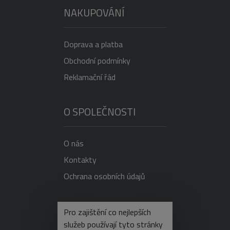
NAKUPOVÁNÍ
Doprava a platba
Obchodní podmínky
Reklamační řád
O SPOLEČNOSTI
O nás
Kontakty
Ochrana osobních údajů
NEVÍTE SI RADY?
Pro zajištění co nejlepších
služeb používají tyto stránky