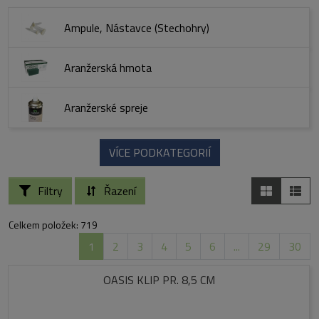
Ampule, Nástavce (Stechohry)
Aranžerská hmota
Aranžerské spreje
VÍCE PODKATEGORIÍ
Filtry
Řazení
Celkem položek: 719
1
2
3
4
5
6
...
29
30
OASIS KLIP PR. 8,5 CM