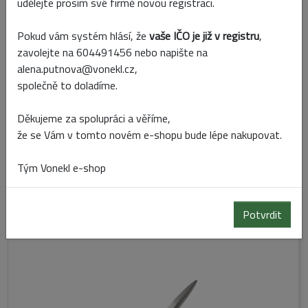
udělejte prosím své firmě novou registraci.
Pokud vám systém hlásí, že
vaše IČO je již v registru
,
zavolejte na 604491456 nebo napište na
alena.putnova@vonekl.cz,
společně to doladíme.
Děkujeme za spolupráci a věříme,
že se Vám v tomto novém e-shopu bude lépe nakupovat.
Kód:
740166
Tým Vonekl e-shop
Skladem
Potvrdit
NŮŽKY KOV 20 CM