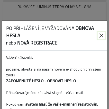
RUKAVICE LUMINUS TERRA OLIVY VEL. 8/M
PO PŘIHLÁŠENÍ JE VYŽADOVÁNA
OBNOVA
HESLA
nebo
NOVÁ REGISTRACE
Vážení zákazníci,
prosíme, abyste si na našem novém e-shopu při přihlášení
Kód:
740167
zvolili
ZAPOMENUTÉ HESLO - OBNOVIT HESLO
.
Skladem
Přihlašovací jméno zůstává stejné - váš e-mail.
RUKAVICE LUMINUS TERRA OLIVY VEL. 7/S
Pokud vám
systém hlásí, že váš e-mail není registrován
,