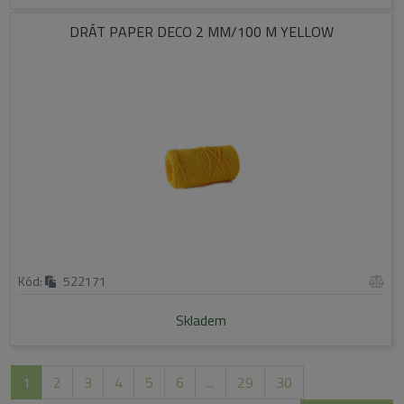
DRÁT PAPER DECO 2 MM/100 M YELLOW
Kód:
522171
Skladem
1
2
3
4
5
6
...
29
30