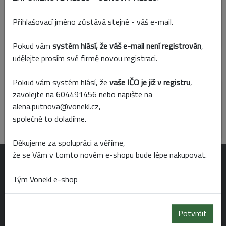
Přidat k porovnání
Přihlašovací jméno zůstává stejné - váš e-mail.
Skladem
Prodejny
Pokud vám
systém hlásí, že váš e-mail není registrován
,
udělejte prosím své firmě novou registraci.
Parametry
Pokud vám systém hlásí, že
vaše IČO je již v registru
,
zavolejte na 604491456 nebo napište na
Barva
alena.putnova@vonekl.cz,
zlatá
společně to doladíme.
Děkujeme za spolupráci a věříme,
že se Vám v tomto novém e-shopu bude lépe nakupovat.
OTEVÍRACÍ DOBA
Tým Vonekl e-shop
Po-Pá 6:00 - 19:00
Potvrdit
So 6:00 - 14:00