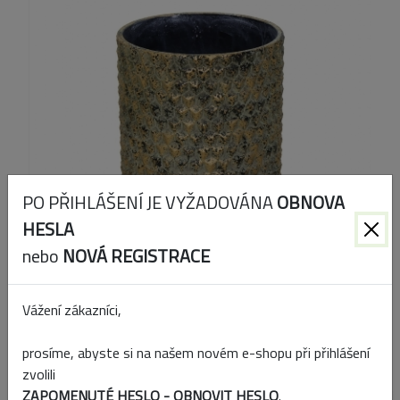
PO PŘIHLÁŠENÍ JE VYŽADOVÁNA
OBNOVA
HESLA
nebo
NOVÁ REGISTRACE
Vážení zákazníci,
Kód produktu:
136064
prosíme, abyste si na našem novém e-shopu při přihlášení
EAN:
8714075554642
zvolili
ZAPOMENUTÉ HESLO - OBNOVIT HESLO
.