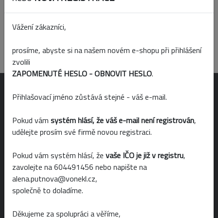
Vážení zákazníci,
prosíme, abyste si na našem novém e-shopu při přihlášení
Produkt nenalezen
zvolili
ZAPOMENUTÉ HESLO - OBNOVIT HESLO
.
OTEVÍRACÍ DOBA
Přihlašovací jméno zůstává stejné - váš e-mail.
Pokud vám
systém hlásí, že váš e-mail není registrován
,
Po-Pá 6:00 - 19:00
udělejte prosím své firmě novou registraci.
So 6:00 - 14:00
Pokud vám systém hlásí, že
vaše IČO je již v registru
,
Ne 8:00 - 14:00
zavolejte na 604491456 nebo napište na
alena.putnova@vonekl.cz,
společně to doladíme.
NAKUPOVÁNÍ
Děkujeme za spolupráci a věříme,