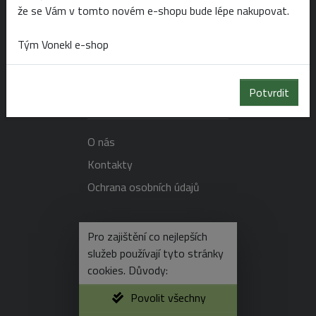
Doprava a platba
že se Vám v tomto novém e-shopu bude lépe nakupovat.
Obchodní podmínky
Tým Vonekl e-shop
Reklamační řád
Potvrdit
O SPOLEČNOSTI
O nás
Kontakty
Ochrana osobních údajů
NEVÍTE SI RADY?
Pro zajištění co nejlepších
služeb používají tyto stránky
cookies. Důvody:
+420 725 596 750
Povolit všechny
e-shop@vonekl.cz