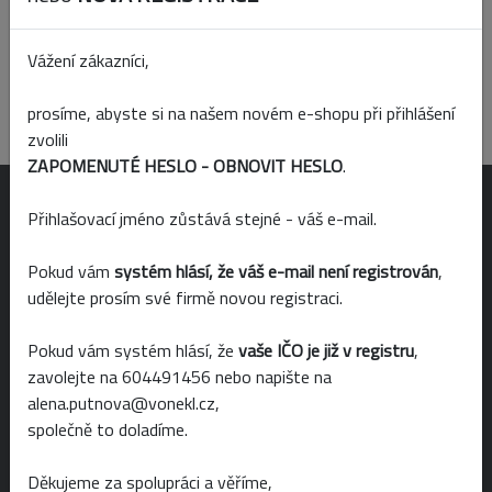
Vážení zákazníci,
prosíme, abyste si na našem novém e-shopu při přihlášení
Produkt nenalezen
zvolili
ZAPOMENUTÉ HESLO - OBNOVIT HESLO
.
OTEVÍRACÍ DOBA
Přihlašovací jméno zůstává stejné - váš e-mail.
Pokud vám
systém hlásí, že váš e-mail není registrován
,
Po-Pá 6:00 - 19:00
udělejte prosím své firmě novou registraci.
So 6:00 - 14:00
Pokud vám systém hlásí, že
vaše IČO je již v registru
,
Ne 8:00 - 14:00
zavolejte na 604491456 nebo napište na
alena.putnova@vonekl.cz,
společně to doladíme.
NAKUPOVÁNÍ
Děkujeme za spolupráci a věříme,