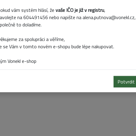
 za kus. Barvu nebo číslo zboží napište do poznámky.
okud vám systém hlásí, že
vaše IČO je již v registru
,
avolejte na 604491456 nebo napište na alena.putnova@vonekl.cz,
polečně to doladíme.
ěkujeme za spolupráci a věříme,
e se Vám v tomto novém e-shopu bude lépe nakupovat.
ým Vonekl e-shop
Potvrdit