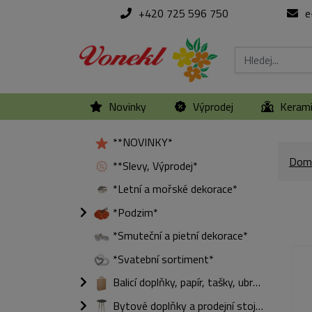
+420 725 596 750
e
Novinky
Výprodej
Keram
**NOVINKY*
Dom
**Slevy, Výprodej*
*Letní a mořské dekorace*
*Podzim*
*Smuteční a pietní dekorace*
*Svatební sortiment*
Balicí doplňky, papír, tašky, ubrousky
Bytové doplňky a prodejní stojany