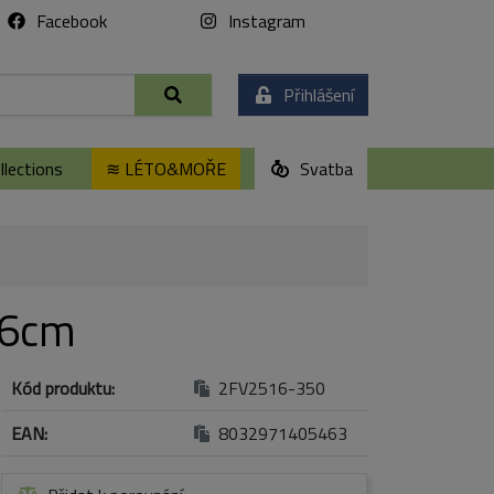
Facebook
Instagram
Přihlášení
lections
≋ LÉTO&MOŘE
Svatba
36cm
Kód produktu:
2FV2516-350
EAN:
8032971405463