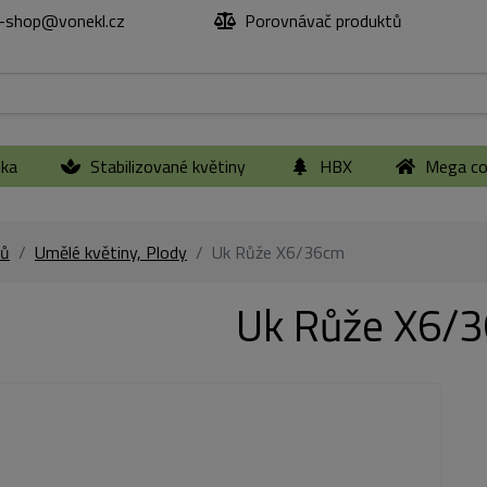
-shop@vonekl.cz
Porovnávač produktů
ika
Stabilizované květiny
HBX
Mega col
ů
Umělé květiny, Plody
Uk Růže X6/36cm
Uk Růže X6/