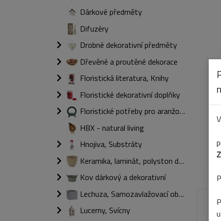
Dárkové předměty
Difuzéry
Drobné dekorativní předměty
Dřevěné a proutěné dekorace
Floristická literatura, Knihy
Floristické dekorativní doplňky
Floristické potřeby pro aranžování
V
HBX - natural living
p
Hnojiva, Substráty
Z
Keramika, laminát, polyston dárkový a dekorativní
Kov dárkový a dekorativní
P
Lechuza, Samozavlažovací obaly
P
Lucerny, Svícny
u