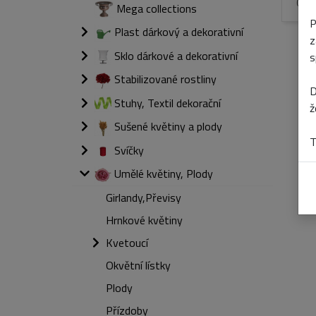
Cena
Mega collections
P
Plast dárkový a dekorativní
z
Sklo dárkové a dekorativní
s
Stabilizované rostliny
D
Stuhy, Textil dekorační
ž
Sušené květiny a plody
T
Svíčky
Umělé květiny, Plody
Girlandy,Převisy
Hrnkové květiny
Kvetoucí
Okvětní lístky
Plody
Přízdoby