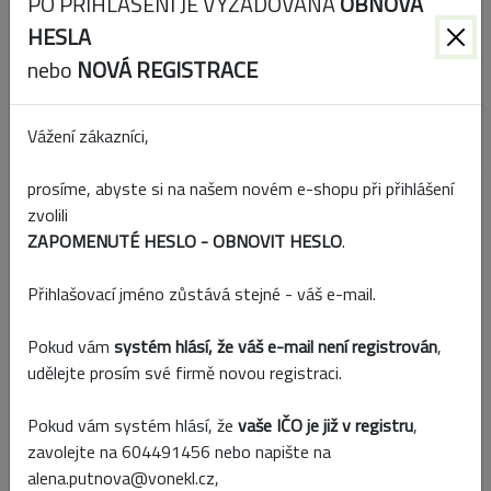
PO PŘIHLÁŠENÍ JE VYŽADOVÁNA
OBNOVA
HESLA
nebo
NOVÁ REGISTRACE
Kód:
546835
Skladem
Vážení zákazníci,
prosíme, abyste si na našem novém e-shopu při přihlášení
KRUH MECH PR.40CM ZELENÝ
zvolili
ZAPOMENUTÉ HESLO - OBNOVIT HESLO
.
Akce
Přihlašovací jméno zůstává stejné - váš e-mail.
Pokud vám
systém hlásí, že váš e-mail není registrován
,
udělejte prosím své firmě novou registraci.
Pokud vám systém hlásí, že
vaše IČO je již v registru
,
zavolejte na 604491456 nebo napište na
alena.putnova@vonekl.cz,