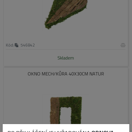
Kód:
546842
Skladem
OKNO MECH/KŮRA 40X30CM NATUR