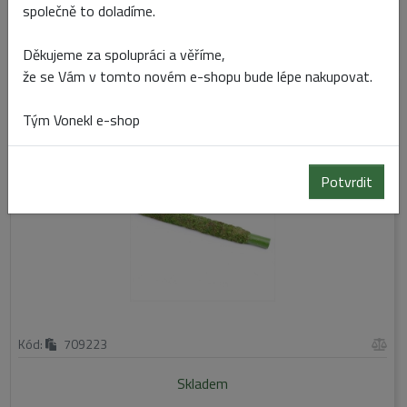
Kód:
777550
společně to doladíme.
Skladem
Děkujeme za spolupráci a věříme,
že se Vám v tomto novém e-shopu bude lépe nakupovat.
TYČ MECH 91CM ZELENÁ
Tým Vonekl e-shop
Potvrdit
Kód:
709223
Skladem