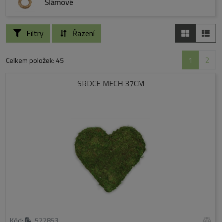
Slámové
Filtry
Řazení
1
2
Celkem položek: 45
SRDCE MECH 37CM
Kód:
577853