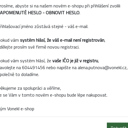
rosíme, abyste si na našem novém e-shopu při přihlášení zvolili
APOMENUTÉ HESLO - OBNOVIT HESLO
.
řihlašovací jméno zůstává stejné - váš e-mail.
okud vám
systém hlásí, že váš e-mail není registrován
,
62124HP
Kód:
538892
Kód:
PEA
dělejte prosím své firmě novou registraci.
Skladem
Skladem
S
okud vám systém hlásí, že
vaše IČO je již v registru
,
avolejte na 604491456 nebo napište na alena.putnova@vonekl.cz,
EKOPERLIČKY PVC
DEKOPERLIČKY PVC
DEKOP
polečně to doladíme.
MM/150G LOSOS
8MM/150G ZELENÁ
8MM/15
ěkujeme za spolupráci a věříme,
e se Vám v tomto novém e-shopu bude lépe nakupovat.
ým Vonekl e-shop