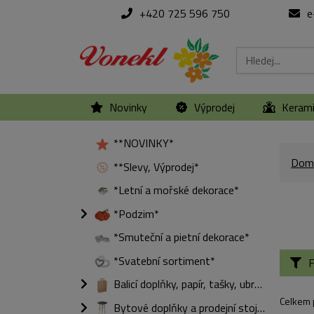
+420 725 596 750
e
Novinky
Výprodej
Keram
**NOVINKY*
Dom
**Slevy, Výprodej*
*Letní a mořské dekorace*
*Podzim*
*Smuteční a pietní dekorace*
*Svatební sortiment*
F
Balicí doplňky, papír, tašky, ubrousky
Celkem 
Bytové doplňky a prodejní stojany