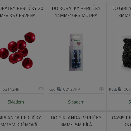
ORÁLKY PERLIČKY 20
DO KORÁLKY PERLIČKY
DO GIRL
M/8 KS ČERVENÁ
14MM/16KS MODRÁ
3MM/
62142HP
Kód:
62127HP
Kód:
007
Skladem
Skladem
S
GIRLANDA PERLIČKY
DO GIRLANDA PERLIČKY
OASIS P
M/15M KRÉMOVÁ
3MM/15M BÍLÁ
KS