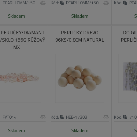
PEARL10MM/150G/PI
Kód:
PEARL10MM/150G/OR
Kód:
PEAR
Skladem
Skladem
S
PERLIČKY/DIAMANT
PERLIČKY DŘEVO
DO GI
C/SKLO 156G RŮŽOVÝ
96KS/0,8CM NATURAL
PERLI
MX
FAT014
Kód:
HEE-17303
Kód:
710
Skladem
Skladem
S