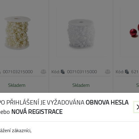
007103215000
Kód:
007103115000
Kód:
621
Skladem
Skladem
S
PO PŘIHLÁŠENÍ JE VYŽADOVÁNA
OBNOVA HESLA
IS PERLY 14 MM/16
PERLIČKY DŘEVO
DEKOP
KS ORANŽOVÁ
24KS/1.8CM RŮŽOVÁ MIX
8MM/
nebo
NOVÁ REGISTRACE
ážení zákazníci,