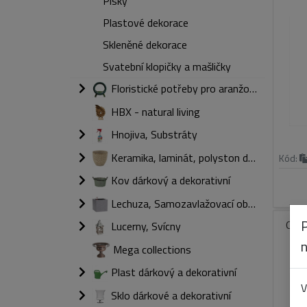
Písky
Plastové dekorace
Skleněné dekorace
Svatební klopičky a mašličky
Floristické potřeby pro aranžování
HBX - natural living
Hnojiva, Substráty
Keramika, laminát, polyston dárkový a dekorativní
Kód:
Kov dárkový a dekorativní
Lechuza, Samozavlažovací obaly
OAS
Lucerny, Svícny
Mega collections
Plast dárkový a dekorativní
V
Sklo dárkové a dekorativní