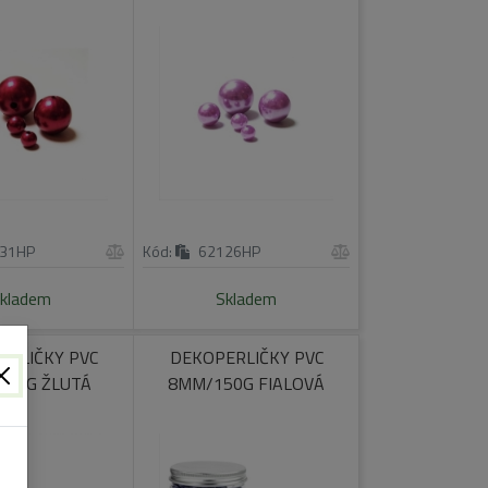
31HP
Kód:
62126HP
kladem
Skladem
ERLIČKY PVC
DEKOPERLIČKY PVC
150G ŽLUTÁ
8MM/150G FIALOVÁ