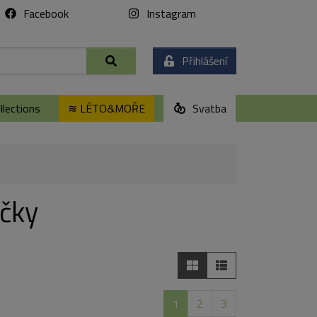
Facebook
Instagram
Přihlášení
lections
≋ LÉTO&MOŘE
Svatba
ičky
1
2
3