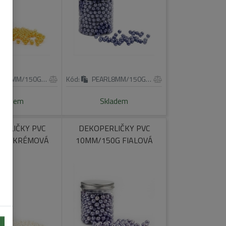
RL8MM/150G/YE
Kód:
PEARL8MM/150G/PU
kladem
Skladem
ERLIČKY PVC
DEKOPERLIČKY PVC
0G KRÉMOVÁ
10MM/150G FIALOVÁ