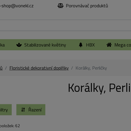
-shop@vonekl.cz
Porovnávač produktů
ika
Stabilizované květiny
HBX
Mega col
ů
Floristické dekorativní doplňky
Korálky, Perličky
Korálky, Perl
iltry
Řazení
položek: 62