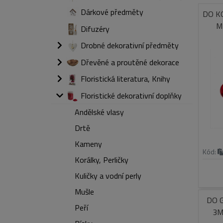
Dárkové předměty
DO K
M
Difuzéry
Drobné dekorativní předměty
Dřevěné a proutěné dekorace
Floristická literatura, Knihy
Floristické dekorativní doplňky
Andělské vlasy
Drtě
Kameny
Kód:
Korálky, Perličky
Kuličky a vodní perly
Mušle
DO 
Peří
3M