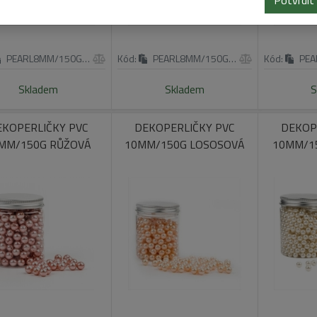
Potvrdit
PEARL8MM/150G/OR
Kód:
PEARL8MM/150G/GR
Kód:
PEA
Skladem
Skladem
S
EKOPERLIČKY PVC
DEKOPERLIČKY PVC
DEKOP
MM/150G RŮŽOVÁ
10MM/150G LOSOSOVÁ
10MM/1