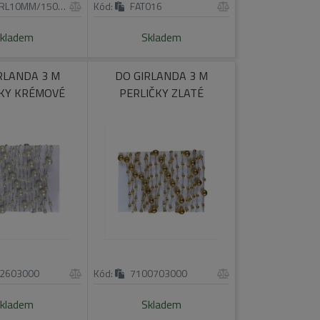
L10MM/150G/CR
Kód:
FAT016
kladem
Skladem
RLANDA 3 M
DO GIRLANDA 3 M
ČKY KRÉMOVÉ
PERLIČKY ZLATÉ
2603000
Kód:
7100703000
kladem
Skladem