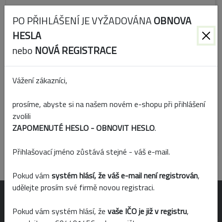
PO PŘIHLÁŠENÍ JE VYŽADOVÁNA
OBNOVA
HESLA
nebo
NOVÁ REGISTRACE
Vážení zákazníci,
prosíme, abyste si na našem novém e-shopu při přihlášení
zvolili
Kód:
346326
ZAPOMENUTÉ HESLO - OBNOVIT HESLO
.
Skladem
Přihlašovací jméno zůstává stejné - váš e-mail.
Pokud vám
systém hlásí, že váš e-mail není registrován
,
udělejte prosím své firmě novou registraci.
OTEVÍRACÍ DOBA
Pokud vám systém hlásí, že
vaše IČO je již v registru
,