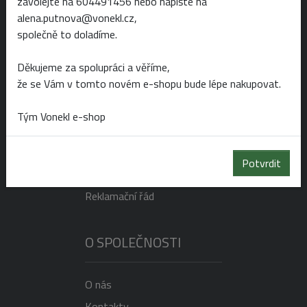
zavolejte na 604491456 nebo napište na
alena.putnova@vonekl.cz,
Po-Pá 6:00 - 19:00
společně to doladíme.
So 6:00 - 14:00
Ne 8:00 - 14:00
Děkujeme za spolupráci a věříme,
že se Vám v tomto novém e-shopu bude lépe nakupovat.
NAKUPOVÁNÍ
Tým Vonekl e-shop
Doprava a platba
Potvrdit
Obchodní podmínky
Reklamační řád
O SPOLEČNOSTI
O nás
Kontakty