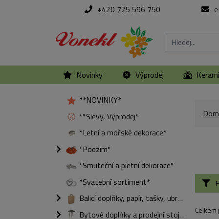
+420 725 596 750
e
Novinky
Výprodej
Keram
**NOVINKY*
Dom
**Slevy, Výprodej*
*Letní a mořské dekorace*
*Podzim*
*Smuteční a pietní dekorace*
*Svatební sortiment*
F
Balicí doplňky, papír, tašky, ubrousky
Celkem 
Bytové doplňky a prodejní stojany