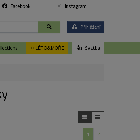
Facebook
Instagram
Přihlášení
lections
≋ LÉTO&MOŘE
Svatba
ky
1
2