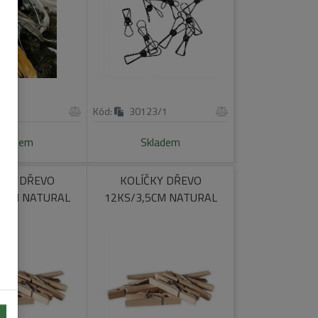
721
Kód:
30123/1
kladem
Skladem
ČKY DŘEVO
KOLÍČKY DŘEVO
,8CM NATURAL
12KS/3,5CM NATURAL