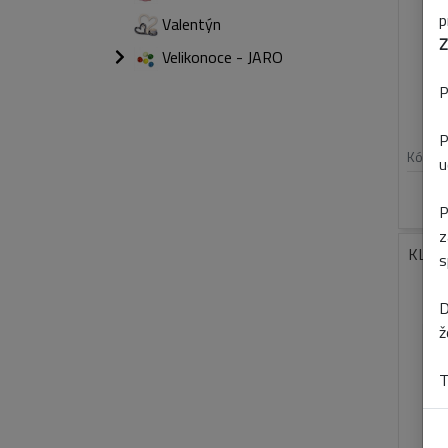
p
Valentýn
Z
Velikonoce - JARO
P
P
Kód:
u
P
z
KLIP
s
D
ž
T