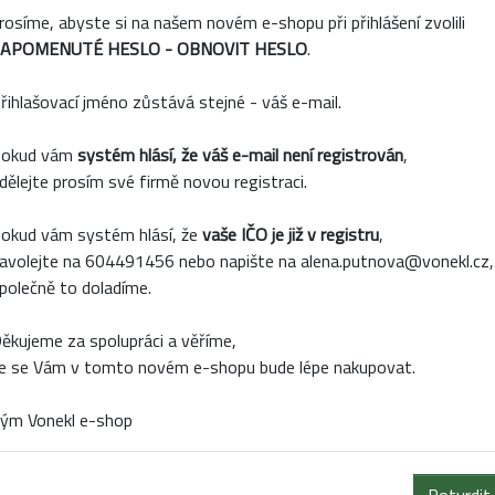
rosíme, abyste si na našem novém e-shopu při přihlášení zvolili
APOMENUTÉ HESLO - OBNOVIT HESLO
.
řihlašovací jméno zůstává stejné - váš e-mail.
okud vám
systém hlásí, že váš e-mail není registrován
,
173CAN4082
Kód:
571738
Kód:
571
dělejte prosím své firmě novou registraci.
Skladem
Skladem
S
okud vám systém hlásí, že
vaše IČO je již v registru
,
avolejte na 604491456 nebo napište na alena.putnova@vonekl.cz,
 3X0,6CM ZLATÝ 12KS
PTÁČCI NA KLIPU PEŘÍ
KOLÍ
polečně to doladíme.
2KS/16CM BÍLÁ
12KS/4
ěkujeme za spolupráci a věříme,
e se Vám v tomto novém e-shopu bude lépe nakupovat.
ým Vonekl e-shop