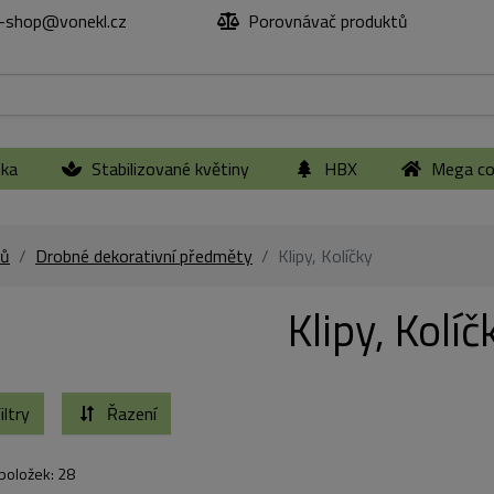
-shop@vonekl.cz
Porovnávač produktů
ika
Stabilizované květiny
HBX
Mega col
ů
Drobné dekorativní předměty
Klipy, Kolíčky
Klipy, Kolíč
iltry
Řazení
položek: 28