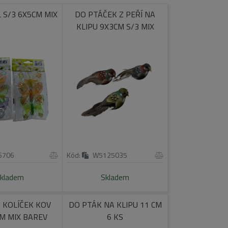
 S/3 6X5CM MIX
DO PTÁČEK Z PEŘÍ NA
KLIPU 9X3CM S/3 MIX
6706
Kód:
W5125035
kladem
Skladem
 KOLÍČEK KOV
DO PTÁK NA KLIPU 11 CM
M MIX BAREV
6 KS