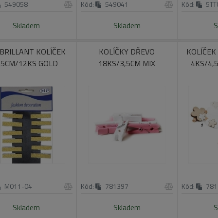
549058
Kód:
549041
Kód:
5TT
Skladem
Skladem
S
BRILLANT KOLÍČEK
KOLÍČKY DŘEVO
KOLÍČEK
,5CM/12KS GOLD
18KS/3,5CM MIX
4KS/4,
M011-04
Kód:
781397
Kód:
781
Skladem
Skladem
S