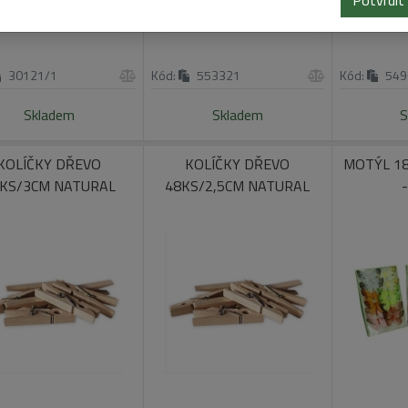
Potvrdit
30121/1
Kód:
553321
Kód:
549
Skladem
Skladem
S
KOLÍČKY DŘEVO
KOLÍČKY DŘEVO
MOTÝL 18
KS/3CM NATURAL
48KS/2,5CM NATURAL