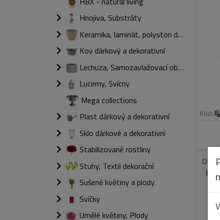
HBX - natural living
Hnojiva, Substráty
Keramika, laminát, polyston dárkový a dekorativní
Kov dárkový a dekorativní
Lechuza, Samozavlažovací obaly
Lucerny, Svícny
Mega collections
Kód:
Plast dárkový a dekorativní
Sklo dárkové a dekorativní
Stabilizované rostliny
DO M
Stuhy, Textil dekorační
80 
Sušené květiny a plody
Svíčky
V
Umělé květiny, Plody