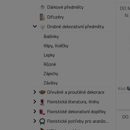
Dárkové předměty
DO M
IV
Difuzéry
Drobné dekorativní předměty
Balónky
Klipy, Kolíčky
Lepky
Různé
Zápichy
Závěsy
Kód:
Dřevěné a proutěné dekorace
Floristická literatura, Knihy
Floristické dekorativní doplňky
DO 
Floristické potřeby pro aranžování