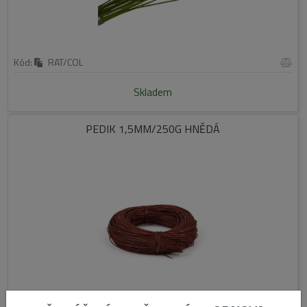
Kód:
RAT/COL
Skladem
PEDIK 1,5MM/250G HNĚDÁ