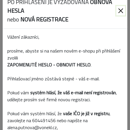
PO PŘIHLÁŠENÍ JE VYŽADOVÁNA
OBNOVA
Kód:
6634F-1C
HESLA
Skladem
nebo
NOVÁ REGISTRACE
WOODS CHIPS 130CM/250G WHITE
Vážení zákazníci,
prosíme, abyste si na našem novém e-shopu při přihlášení
zvolili
ZAPOMENUTÉ HESLO - OBNOVIT HESLO
.
Přihlašovací jméno zůstává stejné - váš e-mail.
Pokud vám
systém hlásí, že váš e-mail není registrován
,
udělejte prosím své firmě novou registraci.
Pokud vám systém hlásí, že
vaše IČO je již v registru
,
Kód:
WC130250B
zavolejte na 604491456 nebo napište na
Skladem
alena.putnova@vonekl.cz,