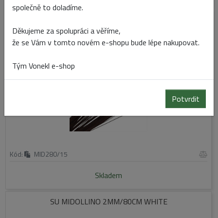
společně to doladíme.
SU MIDOLLINO 2MM/80CM BROWN
Děkujeme za spolupráci a věříme,
že se Vám v tomto novém e-shopu bude lépe nakupovat.
Tým Vonekl e-shop
Potvrdit
Kód:
MID280/15
Skladem
SU MIDOLLINO 2MM/80CM WHITE