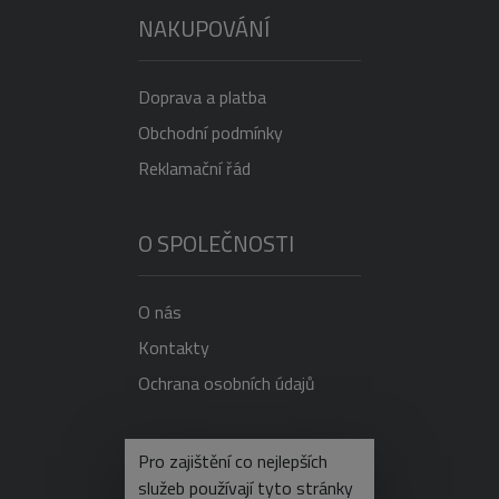
NAKUPOVÁNÍ
Doprava a platba
Obchodní podmínky
Reklamační řád
O SPOLEČNOSTI
O nás
Kontakty
Ochrana osobních údajů
NEVÍTE SI RADY?
Pro zajištění co nejlepších
služeb používají tyto stránky