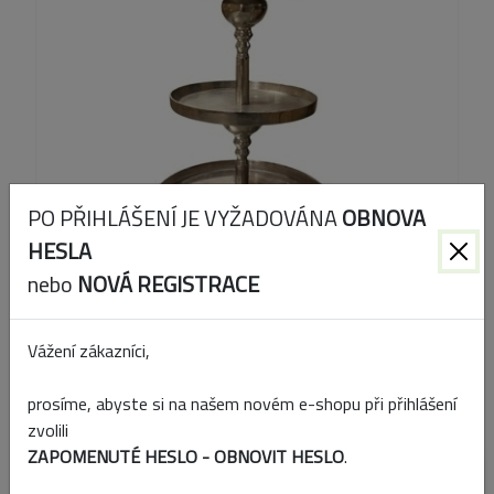
PO PŘIHLÁŠENÍ JE VYŽADOVÁNA
OBNOVA
HESLA
nebo
NOVÁ REGISTRACE
Vážení zákazníci,
Kód produktu:
40000230000
prosíme, abyste si na našem novém e-shopu při přihlášení
EAN:
4016996184804
zvolili
ZAPOMENUTÉ HESLO - OBNOVIT HESLO
.
Přidat k porovnání