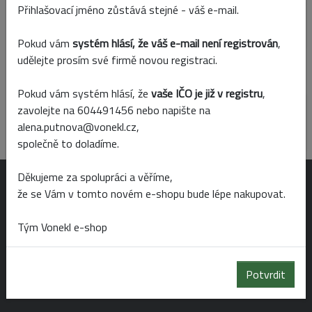
Přihlašovací jméno zůstává stejné - váš e-mail.
Skladem
Prodejny
Pokud vám
systém hlásí, že váš e-mail není registrován
,
udělejte prosím své firmě novou registraci.
Popis produktu
Parametry
Pokud vám systém hlásí, že
vaše IČO je již v registru
,
zavolejte na 604491456 nebo napište na
Výška: 96 cm
alena.putnova@vonekl.cz,
průměr pater: 50, 40 a 30 cm
společně to doladíme.
Děkujeme za spolupráci a věříme,
OTEVÍRACÍ DOBA
že se Vám v tomto novém e-shopu bude lépe nakupovat.
Tým Vonekl e-shop
Po-Pá 6:00 - 19:00
So 6:00 - 14:00
Potvrdit
Ne 8:00 - 14:00