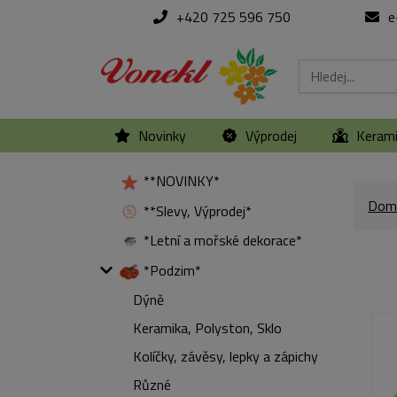
+420 725 596 750
e
Novinky
Výprodej
Keram
**NOVINKY*
Dom
**Slevy, Výprodej*
*Letní a mořské dekorace*
*Podzim*
Dýně
Keramika, Polyston, Sklo
Kolíčky, závěsy, lepky a zápichy
Různé