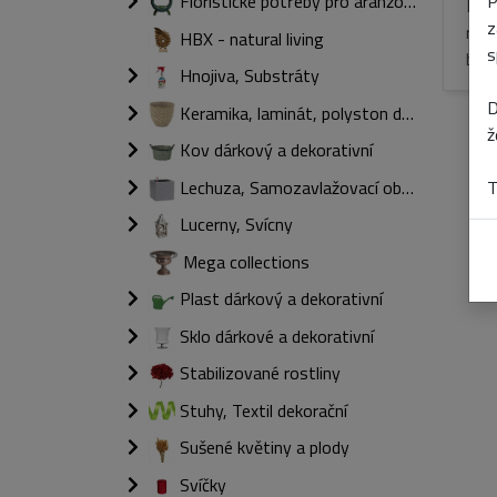
P
Floristické potřeby pro aranžování
Pav
z
roz
HBX - natural living
s
bale
Hnojiva, Substráty
D
Keramika, laminát, polyston dárkový a dekorativní
ž
Kov dárkový a dekorativní
Lechuza, Samozavlažovací obaly
T
Lucerny, Svícny
Mega collections
Plast dárkový a dekorativní
Sklo dárkové a dekorativní
Stabilizované rostliny
Stuhy, Textil dekorační
Sušené květiny a plody
Svíčky