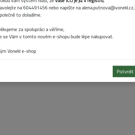
okud vám systém hlásí, že
vaše IČO je již v registru
,
ouk zápich.
avolejte na 604491456 nebo napište na alena.putnova@vonekl.cz,
měr: 11 cm
polečně to doladíme.
ní 6 ks, cena za celé balení
ěkujeme za spolupráci a věříme,
e se Vám v tomto novém e-shopu bude lépe nakupovat.
ým Vonekl e-shop
Potvrdit