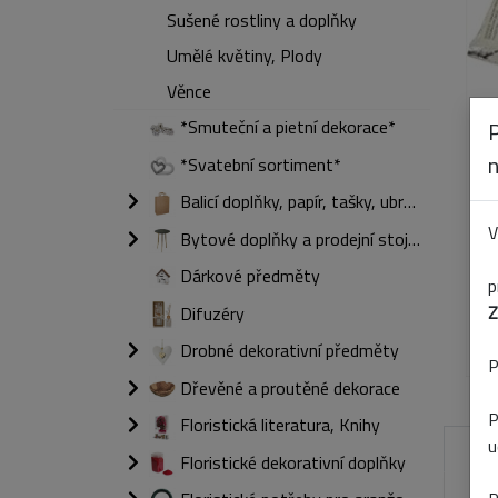
Sušené rostliny a doplňky
Umělé květiny, Plody
Věnce
*Smuteční a pietní dekorace*
*Svatební sortiment*
Balicí doplňky, papír, tašky, ubrousky
V
Bytové doplňky a prodejní stojany
Dárkové předměty
p
Z
Difuzéry
Drobné dekorativní předměty
P
Dřevěné a proutěné dekorace
P
Floristická literatura, Knihy
u
Floristické dekorativní doplňky