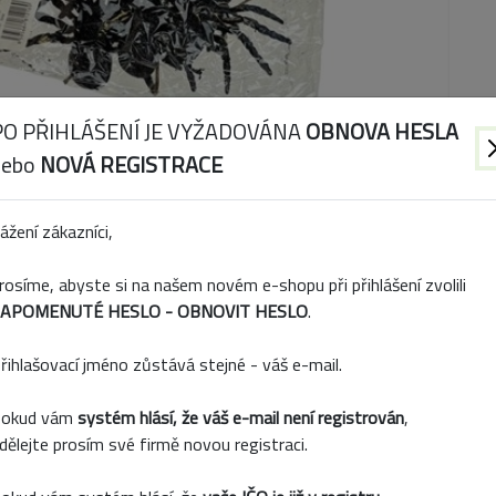
PO PŘIHLÁŠENÍ JE VYŽADOVÁNA
OBNOVA HESLA
nebo
NOVÁ REGISTRACE
ážení zákazníci,
rosíme, abyste si na našem novém e-shopu při přihlášení zvolili
APOMENUTÉ HESLO - OBNOVIT HESLO
.
řihlašovací jméno zůstává stejné - váš e-mail.
okud vám
systém hlásí, že váš e-mail není registrován
,
dělejte prosím své firmě novou registraci.
Popis produktu