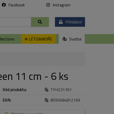
Facebook
Instagram
Přihlášení
lections
≋ LÉTO&MOŘE
Svatba
en 11 cm - 6 ks
Kód produktu:
TYH231761
EAN:
8595684812169