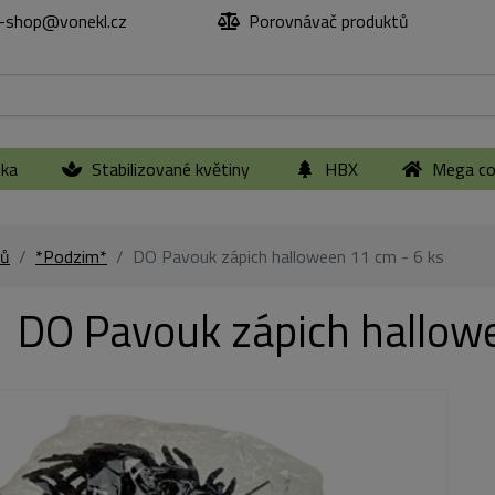
-shop@vonekl.cz
Porovnávač produktů
ika
Stabilizované květiny
HBX
Mega col
ů
*Podzim*
DO Pavouk zápich halloween 11 cm - 6 ks
DO Pavouk zápich hallowe