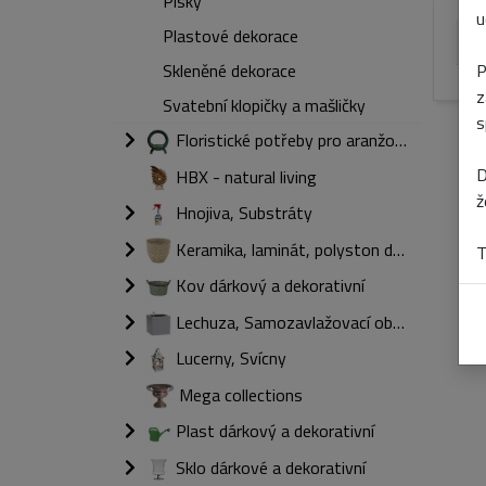
Písky
u
Plastové dekorace
Ba
P
Skleněné dekorace
z
Svatební klopičky a mašličky
s
Floristické potřeby pro aranžování
D
HBX - natural living
ž
Hnojiva, Substráty
Keramika, laminát, polyston dárkový a dekorativní
T
Kov dárkový a dekorativní
Lechuza, Samozavlažovací obaly
Lucerny, Svícny
Mega collections
Plast dárkový a dekorativní
Sklo dárkové a dekorativní