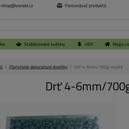
-shop@vonekl.cz
Porovnávač produktů
ika
Stabilizované květiny
HBX
Mega col
ů
Floristické dekorativní doplňky
Drť 4-6mm/700g modrá
Drť 4-6mm/700