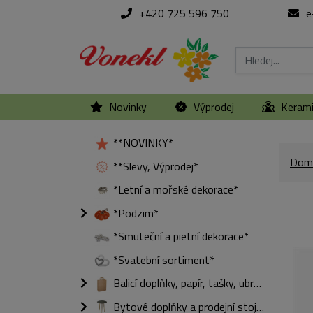
+420 725 596 750
e
Novinky
Výprodej
Keram
**NOVINKY*
Dom
**Slevy, Výprodej*
*Letní a mořské dekorace*
*Podzim*
*Smuteční a pietní dekorace*
*Svatební sortiment*
Balicí doplňky, papír, tašky, ubrousky
Bytové doplňky a prodejní stojany