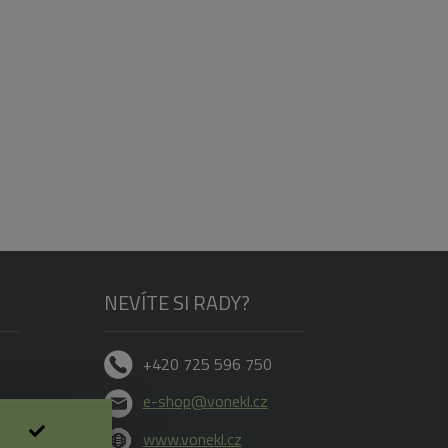
NEVÍTE SI RADY?
+420 725 596 750
e-shop@vonekl.cz
www.vonekl.cz