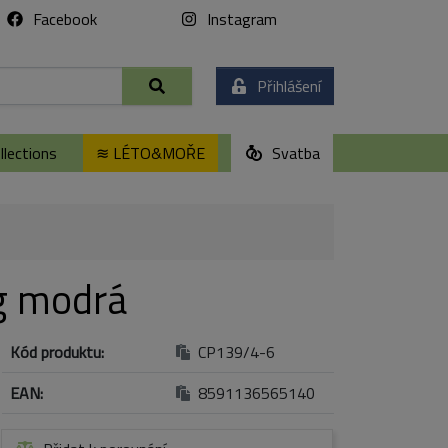
Facebook
Instagram
Přihlášení
lections
≋ LÉTO&MOŘE
Svatba
g modrá
Kód produktu:
CP139/4-6
EAN:
8591136565140