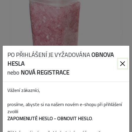
PO PŘIHLÁŠENÍ JE VYŽADOVÁNA
OBNOVA
HESLA
nebo
NOVÁ REGISTRACE
Vážení zákazníci,
Kód produktu:
PGS09/15
prosíme, abyste si na našem novém e-shopu při přihlášení
zvolili
EAN:
8591136688689
ZAPOMENUTÉ HESLO - OBNOVIT HESLO
.
Přidat k porovnání