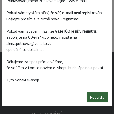
Přihlašovací jméno zůstává stejné - váš e-mail.
Skladem
Prodejny
Pokud vám
systém hlásí, že váš e-mail není registrován
,
udělejte prosím své firmě novou registraci.
Popis produktu
Parametry
Pokud vám systém hlásí, že
vaše IČO je již v registru
,
zavolejte na 604491456 nebo napište na
Barvená drť v plastové krabičce. V balení je 700g.
alena.putnova@vonekl.cz,
společně to doladíme.
Děkujeme za spolupráci a věříme,
OTEVÍRACÍ DOBA
že se Vám v tomto novém e-shopu bude lépe nakupovat.
Tým Vonekl e-shop
Po-Pá 6:00 - 19:00
So 6:00 - 14:00
Potvrdit
Ne 8:00 - 14:00