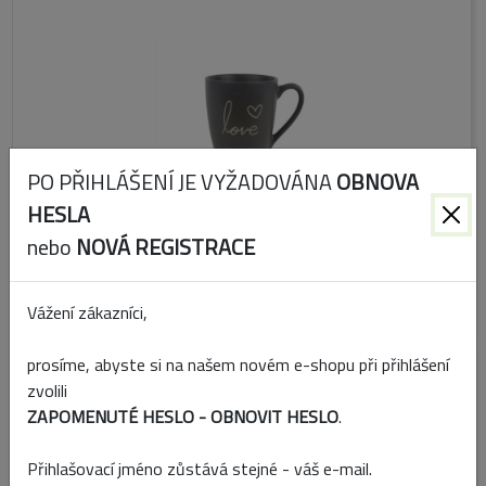
PO PŘIHLÁŠENÍ JE VYŽADOVÁNA
OBNOVA
HESLA
nebo
NOVÁ REGISTRACE
Kód:
X6967-21
Skladem
Vážení zákazníci,
prosíme, abyste si na našem novém e-shopu při přihlášení
KERAMICKÝ HRNEK LOVE 350 ML ČERNÁ
zvolili
ZAPOMENUTÉ HESLO - OBNOVIT HESLO
.
Přihlašovací jméno zůstává stejné - váš e-mail.