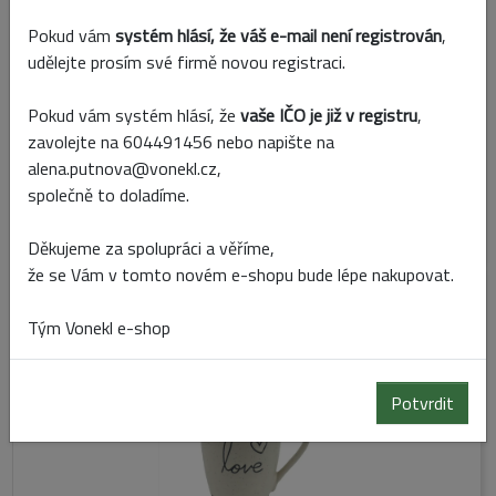
Pokud vám
systém hlásí, že váš e-mail není registrován
,
udělejte prosím své firmě novou registraci.
Pokud vám systém hlásí, že
vaše IČO je již v registru
,
zavolejte na 604491456 nebo napište na
alena.putnova@vonekl.cz,
Kód:
X6967-19
společně to doladíme.
Skladem
Děkujeme za spolupráci a věříme,
že se Vám v tomto novém e-shopu bude lépe nakupovat.
KERAMICKÝ HRNEK LOVE 350 ML KRÉMOVÁ
Tým Vonekl e-shop
Potvrdit