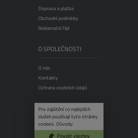
Doprava a platba
Obchodní podmínky
Reklamační řád
O SPOLEČNOSTI
O nás
Kontakty
Ochrana osobních údajů
NEVÍTE SI RADY?
Pro zajištění co nejlepších
služeb používají tyto stránky
cookies. Důvody:
+420 725 596 750
Povolit všechny