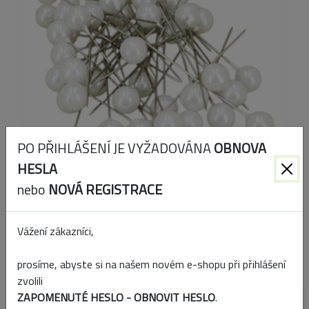
PO PŘIHLÁŠENÍ JE VYŽADOVÁNA
OBNOVA
HESLA
nebo
NOVÁ REGISTRACE
Kód produktu:
232216
Vážení zákazníci,
EAN:
4017176232216
prosíme, abyste si na našem novém e-shopu při přihlášení
zvolili
ZAPOMENUTÉ HESLO - OBNOVIT HESLO
.
Přidat k porovnání