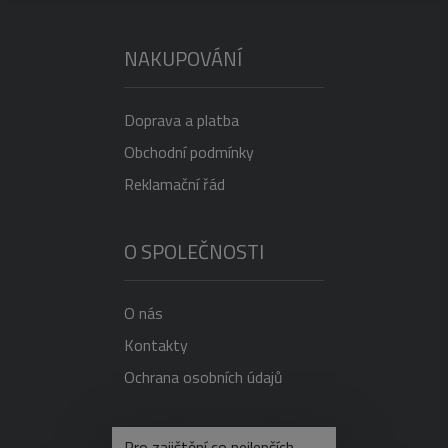
NAKUPOVÁNÍ
Doprava a platba
Obchodní podmínky
Reklamační řád
O SPOLEČNOSTI
O nás
Kontakty
Ochrana osobních údajů
NEVÍTE SI RADY?
Pro zajištění co nejlepších