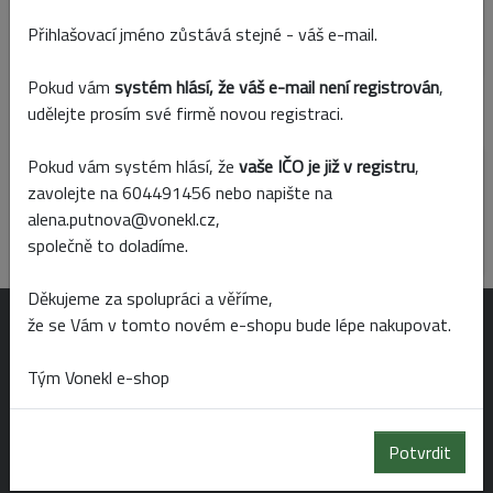
Přihlašovací jméno zůstává stejné - váš e-mail.
Skladem
Prodejny
Pokud vám
systém hlásí, že váš e-mail není registrován
,
udělejte prosím své firmě novou registraci.
Parametry
Pokud vám systém hlásí, že
vaše IČO je již v registru
,
Barva
zavolejte na 604491456 nebo napište na
bílá
alena.putnova@vonekl.cz,
společně to doladíme.
Děkujeme za spolupráci a věříme,
že se Vám v tomto novém e-shopu bude lépe nakupovat.
OTEVÍRACÍ DOBA
Tým Vonekl e-shop
Po-Pá 6:00 - 19:00
So 6:00 - 14:00
Potvrdit
Ne 8:00 - 14:00