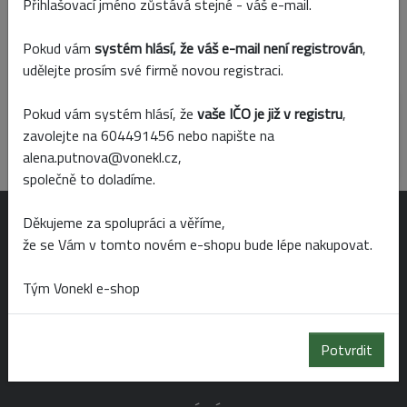
Skladem
Prodejny
Přihlašovací jméno zůstává stejné - váš e-mail.
Pokud vám
systém hlásí, že váš e-mail není registrován
,
udělejte prosím své firmě novou registraci.
Popis produktu
Pokud vám systém hlásí, že
vaše IČO je již v registru
,
Kovové obaly jsou určeny především k dekorativnímu použití. 
Pro aranžmá s vodou doporučujeme použít vnitřní vložku nebo 
zavolejte na 604491456 nebo napište na
předem ověřit těsnost.
alena.putnova@vonekl.cz,
společně to doladíme.
Děkujeme za spolupráci a věříme,
OTEVÍRACÍ DOBA
že se Vám v tomto novém e-shopu bude lépe nakupovat.
Tým Vonekl e-shop
Po-Pá 6:00 - 19:00
So 6:00 - 14:00
Potvrdit
Ne 8:00 - 14:00