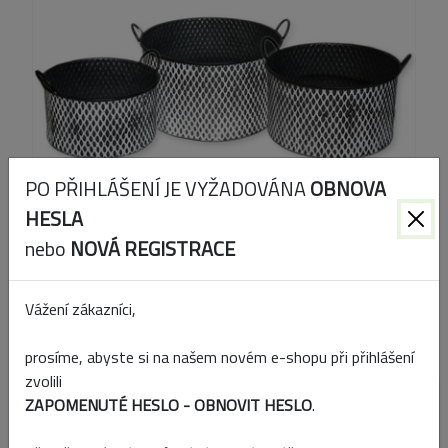
PO PŘIHLÁŠENÍ JE VYŽADOVÁNA
OBNOVA
HESLA
nebo
NOVÁ REGISTRACE
Kód produktu:
579703
Vážení zákazníci,
EAN:
8591136579703
prosíme, abyste si na našem novém e-shopu při přihlášení
zvolili
Přidat k porovnání
ZAPOMENUTÉ HESLO - OBNOVIT HESLO
.