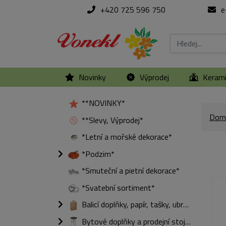
+420 725 596 750
e
Novinky
Výprodej
Keram
**NOVINKY*
Dom
**Slevy, Výprodej*
*Letní a mořské dekorace*
*Podzim*
*Smuteční a pietní dekorace*
*Svatební sortiment*
Balicí doplňky, papír, tašky, ubrousky
Bytové doplňky a prodejní stojany