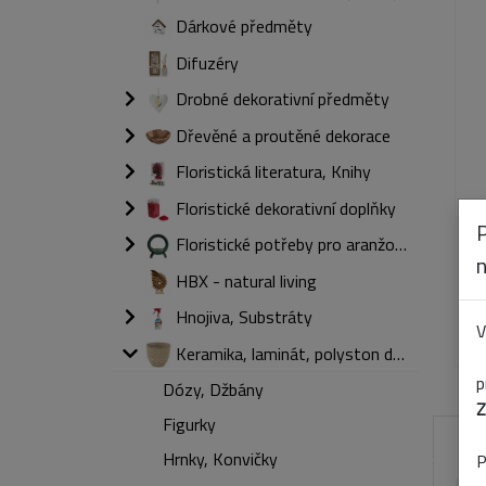
Dárkové předměty
Difuzéry
Drobné dekorativní předměty
Dřevěné a proutěné dekorace
Floristická literatura, Knihy
Floristické dekorativní doplňky
Floristické potřeby pro aranžování
HBX - natural living
Hnojiva, Substráty
V
Keramika, laminát, polyston dárkový a dekorativní
p
Dózy, Džbány
Z
Figurky
Hrnky, Konvičky
P