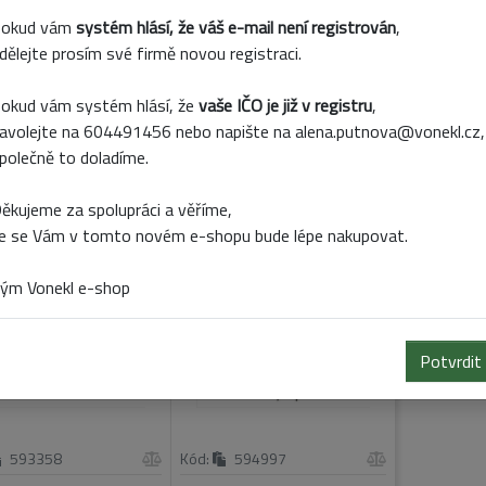
rva
červená
okud vám
systém hlásí, že váš e-mail není registrován
,
dělejte prosím své firmě novou registraci.
bné produkty
okud vám systém hlásí, že
vaše IČO je již v registru
,
avolejte na 604491456 nebo napište na alena.putnova@vonekl.cz,
polečně to doladíme.
O ZÁPICH PORCELÁN
PÍTKO ZÁPICH PORCELÁN
.16V39CM ČERVENÁ
PR.16V55CM ŽLUTÁ
ěkujeme za spolupráci a věříme,
e se Vám v tomto novém e-shopu bude lépe nakupovat.
Nové
Nové
ým Vonekl e-shop
Potvrdit
593358
Kód:
594997