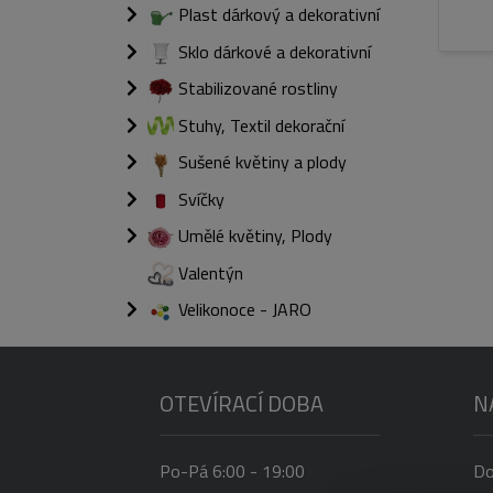
Plast dárkový a dekorativní
Sklo dárkové a dekorativní
Stabilizované rostliny
Stuhy, Textil dekorační
Sušené květiny a plody
Svíčky
Umělé květiny, Plody
Valentýn
Velikonoce - JARO
OTEVÍRACÍ DOBA
N
Po-Pá 6:00 - 19:00
Do