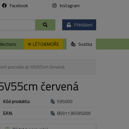
Facebook
Instagram
Přihlášení
lections
≋ LÉTO&MOŘE
Svatba
pich porcelán pr.16V55cm červená
.16V55cm červená
Kód produktu:
595000
EAN:
8591136595000