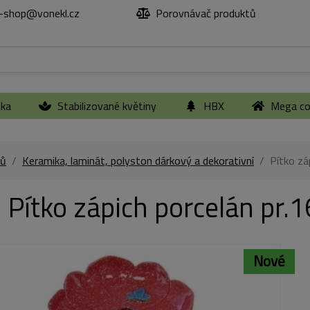
-shop@vonekl.cz
Porovnávač produktů
ika
Stabilizované květiny
HBX
Mega col
ů
Keramika, laminát, polyston dárkový a dekorativní
Pítko zá
Pítko zápich porcelán pr
Nové