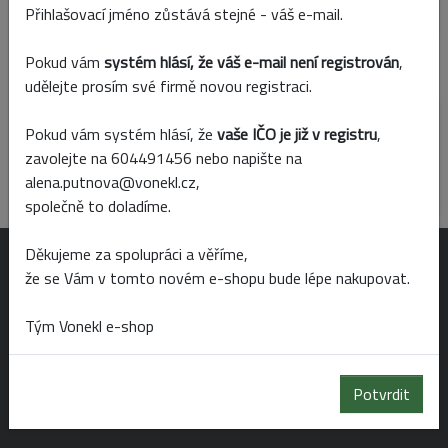
Skladem
Prodejny
Přihlašovací jméno zůstává stejné - váš e-mail.
Pokud vám
systém hlásí, že váš e-mail není registrován
,
Parametry
udělejte prosím své firmě novou registraci.
Pokud vám systém hlásí, že
vaše IČO je již v registru
,
Barva
zavolejte na 604491456 nebo napište na
hnědá
alena.putnova@vonekl.cz,
společně to doladíme.
Děkujeme za spolupráci a věříme,
OTEVÍRACÍ DOBA
že se Vám v tomto novém e-shopu bude lépe nakupovat.
Tým Vonekl e-shop
Po-Pá 6:00 - 19:00
So 6:00 - 14:00
Potvrdit
Ne 8:00 - 14:00