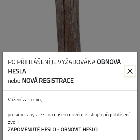
PO PŘIHLÁŠENÍ JE VYŽADOVÁNA
OBNOVA
HESLA
nebo
NOVÁ REGISTRACE
Kód produktu:
C3170.39
Vážení zákazníci,
EAN:
8056146153232
prosíme, abyste si na našem novém e-shopu při přihlášení
zvolili
Přidat k porovnání
ZAPOMENUTÉ HESLO - OBNOVIT HESLO
.