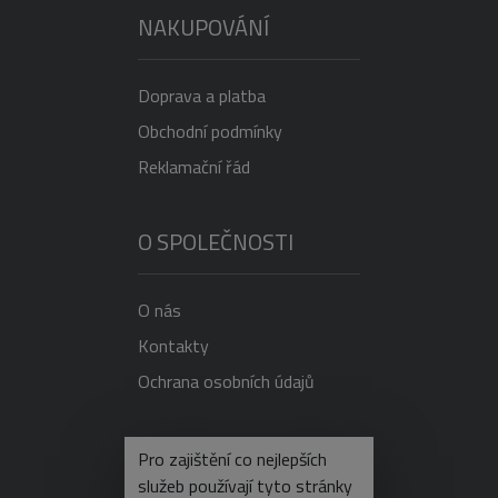
NAKUPOVÁNÍ
Doprava a platba
Obchodní podmínky
Reklamační řád
O SPOLEČNOSTI
O nás
Kontakty
Ochrana osobních údajů
NEVÍTE SI RADY?
Pro zajištění co nejlepších
služeb používají tyto stránky