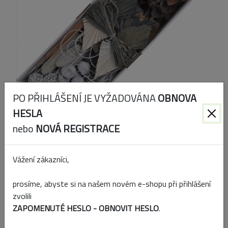
PO PŘIHLÁŠENÍ JE VYŽADOVÁNA
OBNOVA
HESLA
nebo
NOVÁ REGISTRACE
Kód produktu:
I851-01
Vážení zákazníci,
EAN:
5906688966889
prosíme, abyste si na našem novém e-shopu při přihlášení
zvolili
Přidat k porovnání
ZAPOMENUTÉ HESLO - OBNOVIT HESLO
.