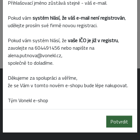
Skladem
Prodejny
Přihlašovací jméno zůstává stejné - váš e-mail.
Pokud vám
systém hlásí, že váš e-mail není registrován
,
Popis produktu
Parametry
udělejte prosím své firmě novou registraci.
Mix sušených rostlin.
Pokud vám systém hlásí, že
vaše IČO je již v registru
,
rozměr boxu: 27 x 10 x 75 cm
zavolejte na 604491456 nebo napište na
barva šedá
alena.putnova@vonekl.cz,
společně to doladíme.
Děkujeme za spolupráci a věříme,
OTEVÍRACÍ DOBA
že se Vám v tomto novém e-shopu bude lépe nakupovat.
Tým Vonekl e-shop
Po-Pá 6:00 - 19:00
So 6:00 - 14:00
Potvrdit
Ne 8:00 - 14:00