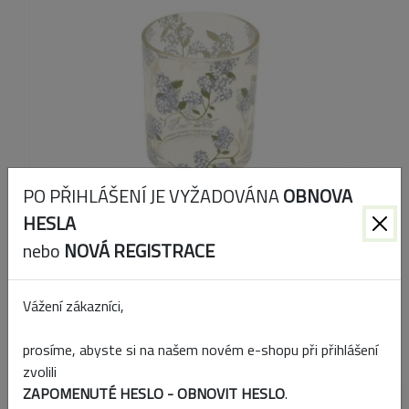
PO PŘIHLÁŠENÍ JE VYŽADOVÁNA
OBNOVA
HESLA
nebo
NOVÁ REGISTRACE
Kód produktu:
862624085
Vážení zákazníci,
EAN:
8720719678704
prosíme, abyste si na našem novém e-shopu při přihlášení
zvolili
ZAPOMENUTÉ HESLO - OBNOVIT HESLO
.
Přidat k porovnání