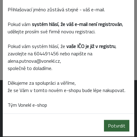
Přihlašovací jméno zůstává stejné - váš e-mail.
Skladem
Prodejny
Pokud vám
systém hlásí, že váš e-mail není registrován
,
udělejte prosím své firmě novou registraci.
Parametry
Pokud vám systém hlásí, že
vaše IČO je již v registru
,
Barva
zavolejte na 604491456 nebo napište na
modrá
alena.putnova@vonekl.cz,
společně to doladíme.
Děkujeme za spolupráci a věříme,
že se Vám v tomto novém e-shopu bude lépe nakupovat.
OTEVÍRACÍ DOBA
Tým Vonekl e-shop
Po-Pá 6:00 - 19:00
So 6:00 - 14:00
Potvrdit
Ne 8:00 - 14:00