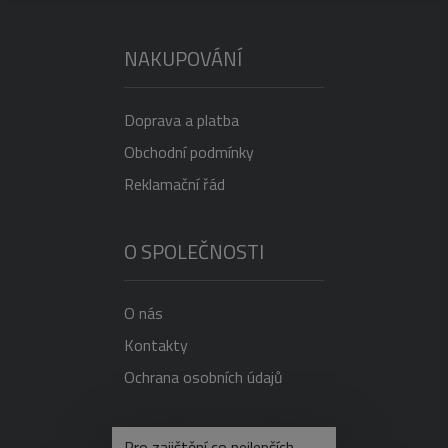
NAKUPOVÁNÍ
Doprava a platba
Obchodní podmínky
Reklamační řád
O SPOLEČNOSTI
O nás
Kontakty
Ochrana osobních údajů
NEVÍTE SI RADY?
Pro zajištění co nejlepších