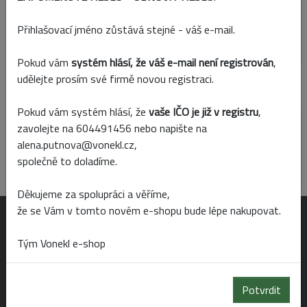
Přidat k porovnání
Přihlašovací jméno zůstává stejné - váš e-mail.
Skladem
Prodejny
Pokud vám
systém hlásí, že váš e-mail není registrován
,
udělejte prosím své firmě novou registraci.
Parametry
Pokud vám systém hlásí, že
vaše IČO je již v registru
,
zavolejte na 604491456 nebo napište na
Barva
alena.putnova@vonekl.cz,
hnědá
společně to doladíme.
Děkujeme za spolupráci a věříme,
že se Vám v tomto novém e-shopu bude lépe nakupovat.
OTEVÍRACÍ DOBA
Tým Vonekl e-shop
Po-Pá 6:00 - 19:00
Potvrdit
So 6:00 - 14:00