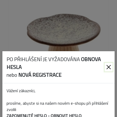
PO PŘIHLÁŠENÍ JE VYŽADOVÁNA
OBNOVA
HESLA
nebo
NOVÁ REGISTRACE
Vážení zákazníci,
Kód produktu:
862506139
prosíme, abyste si na našem novém e-shopu při přihlášení
EAN:
8720719602372
zvolili
ZAPOMENUTÉ HESLO - OBNOVIT HESLO
.