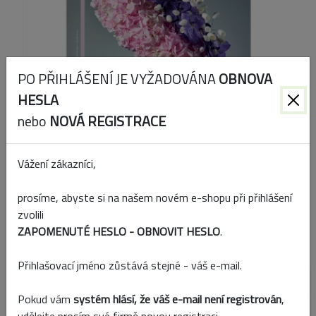
PO PŘIHLÁŠENÍ JE VYŽADOVÁNA
OBNOVA
HESLA
nebo
NOVÁ REGISTRACE
Vážení zákazníci,
prosíme, abyste si na našem novém e-shopu při přihlášení
Kód produktu:
1/2003/02/26
zvolili
ZAPOMENUTÉ HESLO - OBNOVIT HESLO
.
EAN:
10079409
Přihlašovací jméno zůstává stejné - váš e-mail.
Přidat k porovnání
Pokud vám
systém hlásí, že váš e-mail není registrován
,