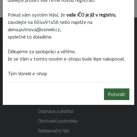
udělejte prosím své firmě novou registraci.
Skladem
Prodejny
Pokud vám systém hlásí, že
vaše IČO je již v registru
,
zavolejte na 604491456 nebo napište na
alena.putnova@vonekl.cz,
OTEVÍRACÍ DOBA
společně to doladíme.
Děkujeme za spolupráci a věříme,
Po-Pá 6:00 - 19:00
že se Vám v tomto novém e-shopu bude lépe nakupovat.
So 6:00 - 14:00
Ne 8:00 - 14:00
Tým Vonekl e-shop
NAKUPOVÁNÍ
Potvrdit
Doprava a platba
Obchodní podmínky
Reklamační řád