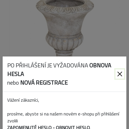
PO PŘIHLÁŠENÍ JE VYŽADOVÁNA
OBNOVA
HESLA
nebo
NOVÁ REGISTRACE
Vážení zákazníci,
Kód produktu:
138648
prosíme, abyste si na našem novém e-shopu při přihlášení
EAN:
8714075649157
zvolili
ZAPOMENUTÉ HESLO - OBNOVIT HESLO
.