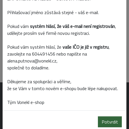
Přidat k porovnání
Přihlašovací jméno zůstává stejné - váš e-mail.
Skladem
Prodejny
Pokud vám
systém hlásí, že váš e-mail není registrován
,
udělejte prosím své firmě novou registraci.
Parametry
Pokud vám systém hlásí, že
vaše IČO je již v registru
,
zavolejte na 604491456 nebo napište na
Barva
alena.putnova@vonekl.cz,
bílá
společně to doladíme.
Děkujeme za spolupráci a věříme,
že se Vám v tomto novém e-shopu bude lépe nakupovat.
OTEVÍRACÍ DOBA
Tým Vonekl e-shop
Po-Pá 6:00 - 19:00
Potvrdit
So 6:00 - 14:00