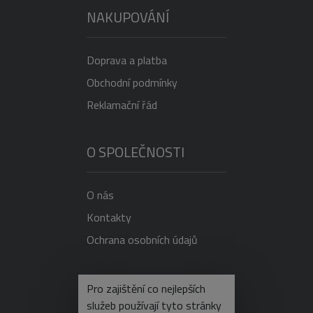
NAKUPOVÁNÍ
Doprava a platba
Obchodní podmínky
Reklamační řád
O SPOLEČNOSTI
O nás
Kontakty
Ochrana osobních údajů
NEVÍTE SI RADY?
Pro zajištění co nejlepších
služeb používají tyto stránky