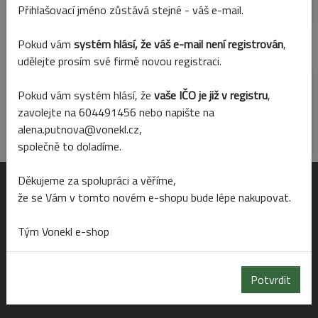
Skladem
Prodejny
Přihlašovací jméno zůstává stejné - váš e-mail.
Pokud vám
systém hlásí, že váš e-mail není registrován
,
Parametry
udělejte prosím své firmě novou registraci.
Pokud vám systém hlásí, že
vaše IČO je již v registru
,
Barva
zavolejte na 604491456 nebo napište na
zelená
alena.putnova@vonekl.cz,
společně to doladíme.
Děkujeme za spolupráci a věříme,
OTEVÍRACÍ DOBA
že se Vám v tomto novém e-shopu bude lépe nakupovat.
Tým Vonekl e-shop
Po-Pá 6:00 - 19:00
So 6:00 - 14:00
Potvrdit
Ne 8:00 - 14:00