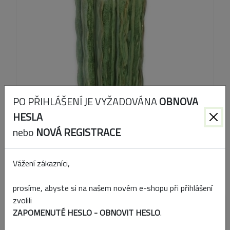
PO PŘIHLÁŠENÍ JE VYŽADOVÁNA
OBNOVA
HESLA
nebo
NOVÁ REGISTRACE
Kód produktu:
595819
Vážení zákazníci,
EAN:
8591136595819
prosíme, abyste si na našem novém e-shopu při přihlášení
zvolili
Přidat k porovnání
ZAPOMENUTÉ HESLO - OBNOVIT HESLO
.