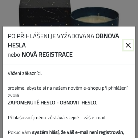
PO PŘIHLÁŠENÍ JE VYŽADOVÁNA
OBNOVA
HESLA
nebo
NOVÁ REGISTRACE
Vážení zákazníci,
prosíme, abyste si na našem novém e-shopu při přihlášení
zvolili
Kód produktu:
576856
ZAPOMENUTÉ HESLO - OBNOVIT HESLO
.
EAN:
8591136576856
Přihlašovací jméno zůstává stejné - váš e-mail.
Přidat k porovnání
Pokud vám
systém hlásí, že váš e-mail není registrován
,