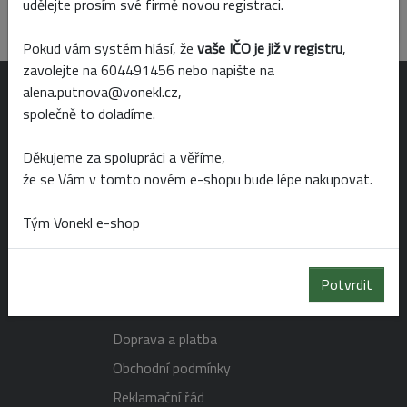
udělejte prosím své firmě novou registraci.
Skladem
Prodejny
Pokud vám systém hlásí, že
vaše IČO je již v registru
,
zavolejte na 604491456 nebo napište na
alena.putnova@vonekl.cz,
OTEVÍRACÍ DOBA
společně to doladíme.
Děkujeme za spolupráci a věříme,
Po-Pá 6:00 - 19:00
že se Vám v tomto novém e-shopu bude lépe nakupovat.
So 6:00 - 14:00
Ne 8:00 - 14:00
Tým Vonekl e-shop
NAKUPOVÁNÍ
Potvrdit
Doprava a platba
Obchodní podmínky
Reklamační řád