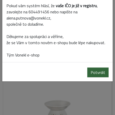
Akce
Pokud vám systém hlásí, že
vaše IČO je již v registru
,
zavolejte na 604491456 nebo napište na
alena.putnova@vonekl.cz,
společně to doladíme.
Děkujeme za spolupráci a věříme,
že se Vám v tomto novém e-shopu bude lépe nakupovat.
Kód:
537321
Tým Vonekl e-shop
Skladem
Potvrdit
AROMALAMPA PORCELÁN 11,6 CM BÍLÁ