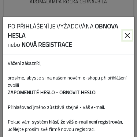
AROMALAMPA KOČKA ČERNÁ+BÍLÁ
PO PŘIHLÁŠENÍ JE VYŽADOVÁNA
OBNOVA
HESLA
nebo
NOVÁ REGISTRACE
Vážení zákazníci,
prosíme, abyste si na našem novém e-shopu při přihlášení
zvolili
Kód:
7143
ZAPOMENUTÉ HESLO - OBNOVIT HESLO
.
Skladem
Přihlašovací jméno zůstává stejné - váš e-mail.
AROMALAMPA PORCELÁN 10,5X8,2CM BÍLÁ
Pokud vám
systém hlásí, že váš e-mail není registrován
,
udělejte prosím své firmě novou registraci.